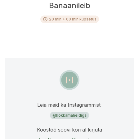
Banaanileib
schedule
20 min + 60 min küpsetus
Leia meid ka Instagrammist
@kokkamaheidiga
Koostöö soovi korral kirjuta